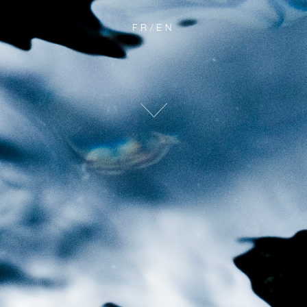
FR
/
EN