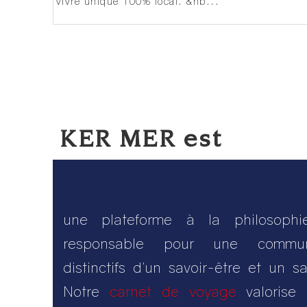
vivre unique 100% local. &nb...
KER MER est
une plateforme à la philosoph
responsable pour une commun
distinctifs d’un savoir-être et un sa
Notre
carnet de voyage
valorise 