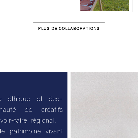
PLUS DE COLLABORATIONS
ie éthique et éco-
auté de créatifs
voir-faire régional.
le patrimoine vivant