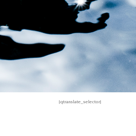
[qtranslate_selector]