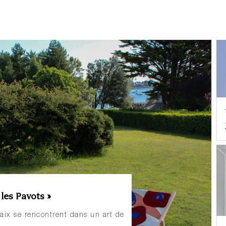
les Pavots »
laix se rencontrent dans un art de