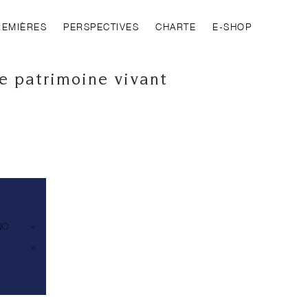
REMIÈRES
PERSPECTIVES
CHARTE
E-SHOP
e patrimoine vivant
 »NO »
» »