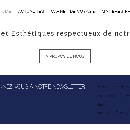
HOME
ACTUALITÉS
CARNET DE VOYAGE
MATIÈRES P
 et Esthétiques respectueux de notr
A PROPOS DE NOUS
NNEZ-VOUS À NOTRE NEWSLETTER
[email-subscribers
namefield=
desc= 
group= »Test »]