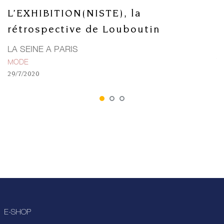
L’EXHIBITION(NISTE), la
L
rétrospective de Louboutin
a
LA SEINE A PARIS
L
T
MODE
G
29/7/2020
2/
E-SHOP