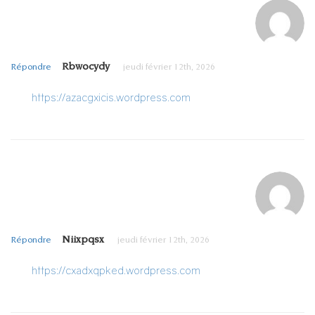
Rbwocydy
Répondre
jeudi février 12th, 2026
https://azacgxicis.wordpress.com
Niixpqsx
Répondre
jeudi février 12th, 2026
https://cxadxqpked.wordpress.com