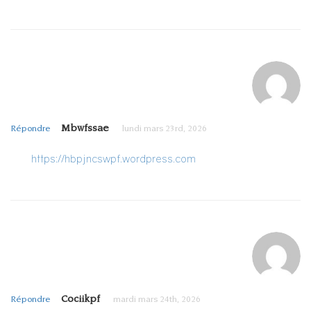
Mbwfssae
Répondre
lundi mars 23rd, 2026
https://hbpjncswpf.wordpress.com
Cociikpf
Répondre
mardi mars 24th, 2026