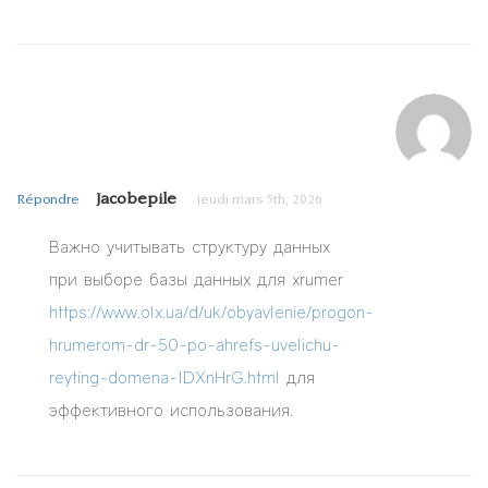
Jacobepile
Répondre
jeudi mars 5th, 2026
Важно учитывать структуру данных
при выборе базы данных для xrumer
https://www.olx.ua/d/uk/obyavlenie/progon-
hrumerom-dr-50-po-ahrefs-uvelichu-
reyting-domena-IDXnHrG.html
для
эффективного использования.