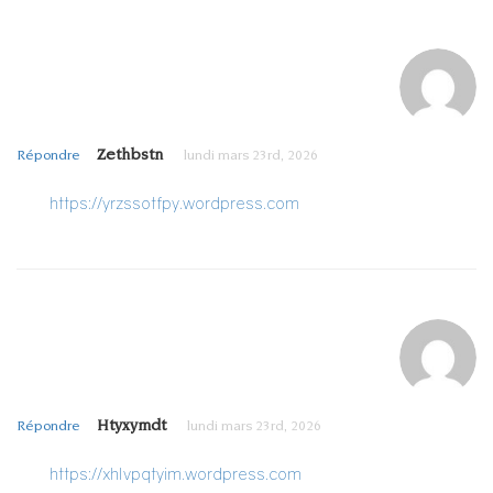
Zethbstn
Répondre
lundi mars 23rd, 2026
https://yrzssotfpy.wordpress.com
Htyxymdt
Répondre
lundi mars 23rd, 2026
https://xhlvpqtyim.wordpress.com