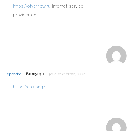
https://otvetnow.ru
internet service
providers ga
Ertmytqu
Répondre
jeudi février 5th, 2026
https://asklong.ru