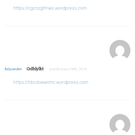
https://cgcnzgfmws.wordpress.com
Qdhlylkt
Répondre
mardi mars 24th, 2026
https://tdocbwwnmc.wordpress.com