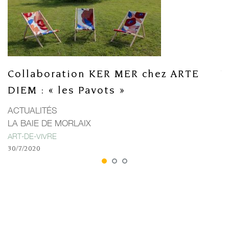
Collaboration KER MER chez ARTE
V
DIEM : « les Pavots »
L
U
ACTUALITÉS
M
LA BAIE DE MORLAIX
25
ART-DE-VIVRE
30/7/2020