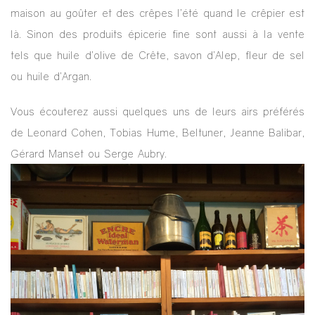
maison au goûter et des crêpes l’été quand le crêpier est
là. Sinon des produits épicerie fine sont aussi à la vente
tels que huile d’olive de Crête, savon d’Alep, fleur de sel
ou huile d’Argan.
Vous écouterez aussi quelques uns de leurs airs préférés
de Leonard Cohen, Tobias Hume, Beltuner, Jeanne Balibar,
Gérard Manset ou Serge Aubry.