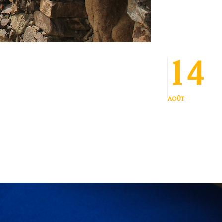
14
AOÛT